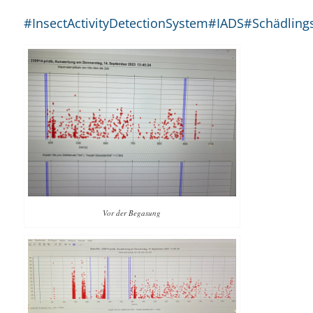
#InsectActivityDetectionSystem
#IADS
#Schädling
Vor der Begasung