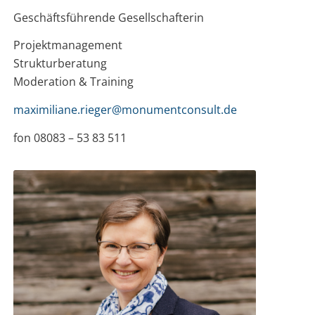
Geschäftsführende Gesellschafterin
Projektmanagement
Strukturberatung
Moderation & Training
maximiliane.rieger@monumentconsult.de
fon 08083 – 53 83 511
Der Umgang mit historischer Bausubstanz
begleitet mich seit meinem Studium, erst in
der Bauforschung, später bei der
Umsetzung von Sanierungsmaßnahmen. Auf
der Basis dieser Erfahrung möchte ich dazu
beitragen Denkmälern eine lebendige
Zukunft zu geben.