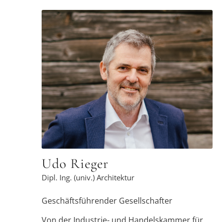
Mit mehr als 30 Jahren Erfahrung als
Architekt und Sachverständiger liegen meine
Expertise und mein Engagement bei der
Restaurierung von Denkmälern und beim
Bauen im Bestand. Mit Freude nehme ich
die besonderen Herausforderungen an und
möchte dadurch einen Beitrag für den Erhalt
des baulichen Erbes unserer Vorfahren
leisten.
Udo Rieger
Dipl. Ing. (univ.) Architektur
Geschäftsführender Gesellschafter
Von der Industrie- und Handelskammer für