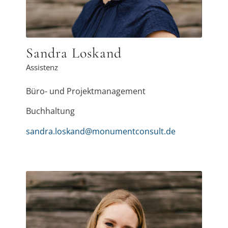
gilt.
Sandra Loskand
Assistenz
Büro- und Projektmanagement
Buchhaltung
sandra.loskand@monumentconsult.de
Nach mehreren Jahren in der Finanzwelt
widme ich mich nun bei monumentconsult
dem Marketing und der Kommunikation. Die