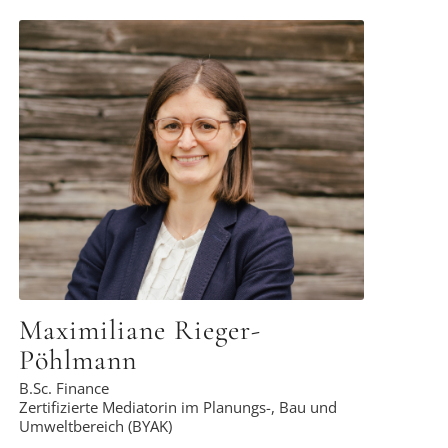
Nach BWL-Studium und mehrjähriger
Anstellung in der Finanzwelt durfte ich
zusammen mit Udo und Gerd die Firma
monumentconsult gründen und gestalten –
mit Erfolg. Wir wollen uns durch
menschliches und fachliches Miteinander
für monumentale Schätze einsetzen. Seither
wachsen wir – jeder für sich und
miteinander.
Maximiliane Rieger-
Pöhlmann
B.Sc. Finance
Zertifizierte Mediatorin im Planungs-, Bau und
Umweltbereich (BYAK)