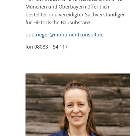
München und Oberbayern öffentlich
bestellter und vereidigter Sachverständiger
für Historische Bausubstanz
udo.rieger@monumentconsult.de
fon 08083 – 54 117
Aufbauend auf meine mehrjährige
Erfahrung als selbstständige Restauratorin
für Steinobjekte und Architekturoberfläche
habe ich mich zusätzlichen mit dem Master
für Denkmalpflege auf Bauforschung
spezialisiert. Seit dem unterstütze ich
monumentconsult mit meinem Wissen und
entwickle mich dank des tollen Teams mit