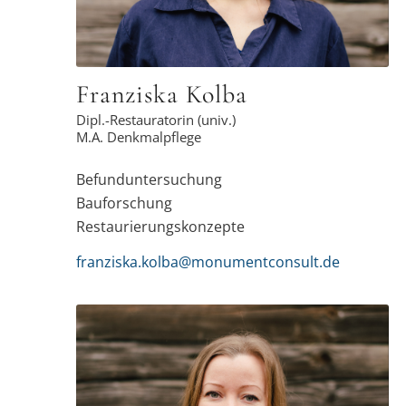
jedem Projekt weiter.
Franziska Kolba
Dipl.-Restauratorin (univ.)
M.A. Denkmalpflege
Befunduntersuchung
Bauforschung
Restaurierungskonzepte
franziska.kolba@monumentconsult.de
Durch meine mehrjährige Tätigkeit als
Architektin in den Bereichen Bauen im
Bestand und der Denkmalpflege kann ich
mich bei monumentconsult für die