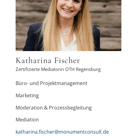
Vielseitigkeit meiner Aufgaben stellt mich
täglich vor neue Herausforderungen und
sorgt dafür, dass meine Arbeit immer
abwechslungsreich bleibt. Ich freue mich,
ein Teil des Teams zu sein und gemeinsam
mit monumentconsult zu wachsen.
Katharina Fischer
Zertifizierte Mediatorin OTH Regensburg
Büro- und Projektmanagement
Marketing
Moderation & Prozessbegleitung
Mediation
katharina.fischer@monumentconsult.de