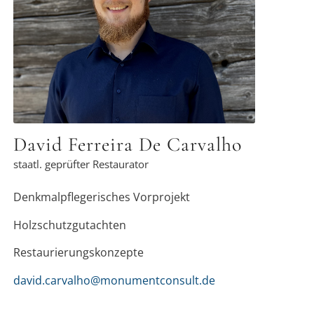
Denkmalpflege seit mehreren Jahren
erfolgreich nachgehen. Bei
monumentconsult darf ich nun meine
Erfahrung und Begeisterung dazu einsetzen
diese Denkmäler zu schützen und
Geschichte zu bewahren.
David Ferreira De Carvalho
staatl. geprüfter Restaurator
Denkmalpflegerisches Vorprojekt
Holzschutzgutachten
Restaurierungskonzepte
david.carvalho@monumentconsult.de