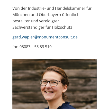
Von der Industrie- und Handelskammer für
München und Oberbayern öffentlich
bestellter und vereidigter
Sachverständiger für Holzschutz
gerd.wapler@monumentconsult.de
fon 08083 – 53 83 510
Dazu beizutragen, dass im Team alles rund
läuft und wir dadurch für Sie unser Bestes
geben können, sehe ich als meine größte
Herausforderung und Aufgabe. Die
Organisation und Kommunikation dazu
begleiten mich nun schon seit über 20
Berufsjahren und immer noch fasziniert
mich das Potenzial, welches es zu entfalten