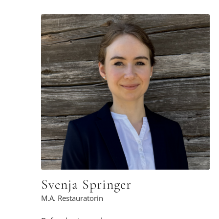
Mein fachlicher Schwerpunkt als
Restauratorin liegt auf der Untersuchung
und Erhaltung von Kulturgütern aus Stein
und Architekturoberflächen. Durch meine
freiberufliche Tätigkeit während des
Studiums sowie meine anschließende
Anstellung konnte ich Erfahrungen in der
Untersuchung, Planung und Begleitung von
Restaurierungsmaßnahmen an historischer
Bausubstanz sammeln. Ich freue mich
darauf, diese Kenntnisse bei
monumentconsult einzubringen und mich
im interdisziplinären Team
weiterzuentwickeln.
Svenja Springer
M.A. Restauratorin