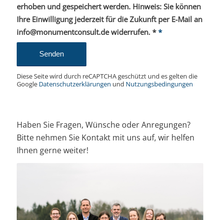
versuche es später erneut - lade die Seite neu
und überprüfe deine Internetverbindung.
Ich habe die
Datenschutzerklärung
zur Kenntnis
genommen. Ich stimme zu, dass meine Angaben und
Daten zur Beantwortung meiner Anfrage elektronisch
erhoben und gespeichert werden. Hinweis: Sie können
Ihre Einwilligung jederzeit für die Zukunft per E-Mail an
info@monumentconsult.de widerrufen. *
*
Diese Seite wird durch reCAPTCHA geschützt und es gelten die
Google
Datenschutzerklärungen
und
Nutzungsbedingungen
Haben Sie Fragen, Wünsche oder Anregungen?
Bitte nehmen Sie Kontakt mit uns auf, wir helfen
Ihnen gerne weiter!