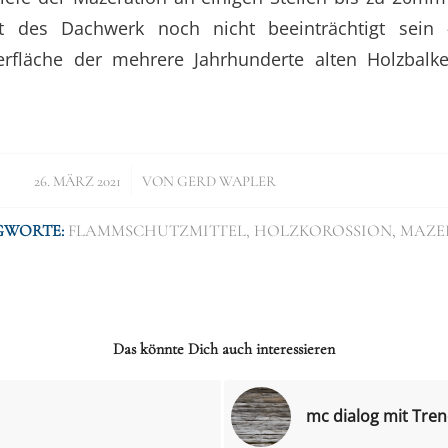
it des Dachwerk noch nicht beeinträchtigt sein 
fläche der mehrere Jahrhunderte alten Holzbalke
/
26. MÄRZ 2021
VON
GERD WAPLER
GWORTE:
FLAMMSCHUTZMITTEL
,
HOLZKOROSSION
,
MAZE
Das könnte Dich auch interessieren
mc dialog mit Tre