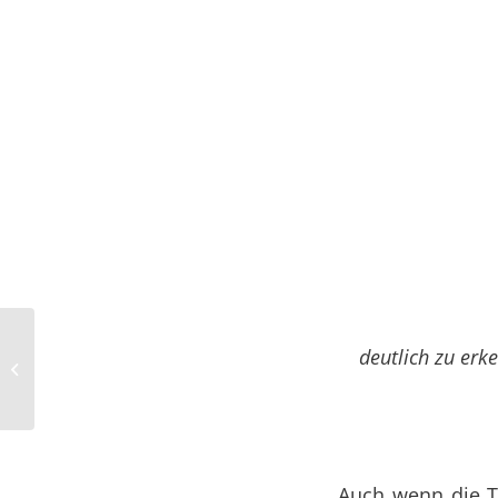
deutlich zu erk
mc dialog – Auftakt
geglückt
Auch wenn die Ti