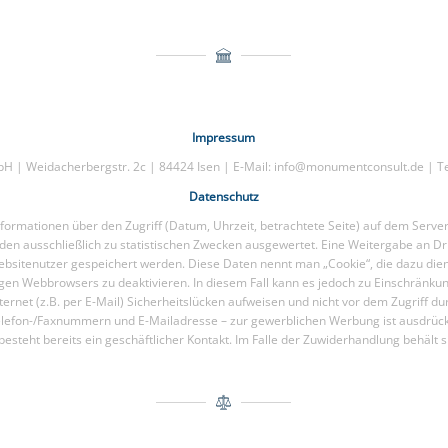
Impressum
 | Weidacherbergstr. 2c | 84424 Isen | E-Mail: info@monumentconsult.de | Te
Datenschutz
ormationen über den Zugriff (Datum, Uhrzeit, betrachtete Seite) auf dem Serve
en ausschließlich zu statistischen Zwecken ausgewertet. Eine Weitergabe an Dri
bsitenutzer gespeichert werden. Diese Daten nennt man „Cookie“, die dazu diene
eiligen Webbrowsers zu deaktivieren. In diesem Fall kann es jedoch zu Einschrän
ternet (z.B. per E-Mail) Sicherheitslücken aufweisen und nicht vor dem Zugriff
efon-/Faxnummern und E-Mailadresse – zur gewerblichen Werbung ist ausdrücklic
s besteht bereits ein geschäftlicher Kontakt. Im Falle der Zuwiderhandlung behält s