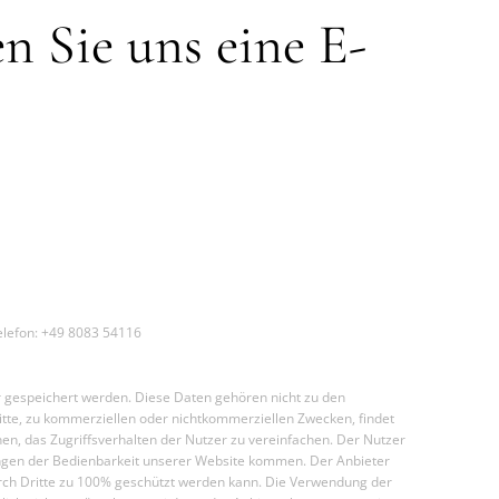
n Sie uns eine E-
lefon: +49 8083 54116
r gespeichert werden. Diese Daten gehören nicht zu den
tte, zu kommerziellen oder nichtkommerziellen Zwecken, findet
n, das Zugriffsverhalten der Nutzer zu vereinfachen. Der Nutzer
kungen der Bedienbarkeit unserer Website kommen. Der Anbieter
 durch Dritte zu 100% geschützt werden kann. Die Verwendung der