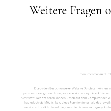
Weitere Fragen o
monumentconsult GmbH
Durch den Besuch unserer Website (Anbieter)können Inf
personenbezogenen Daten, sondern sind anonymisiert. Sie werd
nicht statt. Des Weiteren können Daten auf dem Computer der We
hat jedoch die Möglichkeit, diese Funktion innerhalb des jew
weist ausdrücklich darauf hin, dass die Datenübertragung im In