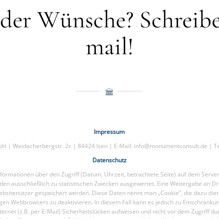
der Wünsche? Schreibe
mail!
Impressum
 | Weidacherbergstr. 2c | 84424 Isen | E-Mail: info@monumentconsult.de | Te
Datenschutz
ormationen über den Zugriff (Datum, Uhrzeit, betrachtete Seite) auf dem Serve
en ausschließlich zu statistischen Zwecken ausgewertet. Eine Weitergabe an Dri
bsitenutzer gespeichert werden. Diese Daten nennt man „Cookie“, die dazu diene
eiligen Webbrowsers zu deaktivieren. In diesem Fall kann es jedoch zu Einschrän
ternet (z.B. per E-Mail) Sicherheitslücken aufweisen und nicht vor dem Zugriff