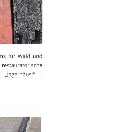
ms für Wald und
estauratorische
„Jagerhäusl“ –