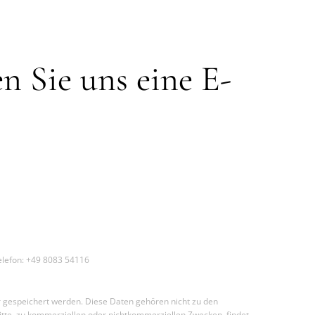
n Sie uns eine E-
lefon: +49 8083 54116
r gespeichert werden. Diese Daten gehören nicht zu den
tte, zu kommerziellen oder nichtkommerziellen Zwecken, findet