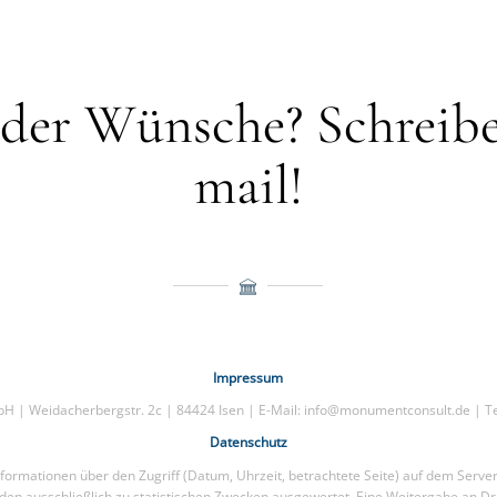
der Wünsche? Schreibe
mail!
Impressum
 | Weidacherbergstr. 2c | 84424 Isen | E-Mail: info@monumentconsult.de | Te
Datenschutz
ormationen über den Zugriff (Datum, Uhrzeit, betrachtete Seite) auf dem Serve
en ausschließlich zu statistischen Zwecken ausgewertet. Eine Weitergabe an Dri