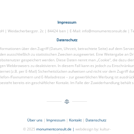
Impressum
 | Weidacherbergstr. 2c | 84424 Isen | E-Mail: info@monumentconsult.de | Te
Datenschutz
ormationen über den Zugriff (Datum, Uhrzeit, betrachtete Seite) auf dem Serve
en ausschließlich zu statistischen Zwecken ausgewertet. Eine Weitergabe an Dri
bsitenutzer gespeichert werden. Diese Daten nennt man „Cookie“, die dazu diene
eiligen Webbrowsers zu deaktivieren. In diesem Fall kann es jedoch zu Einschrän
ternet (z.B. per E-Mail) Sicherheitslücken aufweisen und nicht vor dem Zugriff
efon-/Faxnummern und E-Mailadresse – zur gewerblichen Werbung ist ausdrücklic
s besteht bereits ein geschäftlicher Kontakt. Im Falle der Zuwiderhandlung behält s
Über uns
|
Impressum
|
Kontakt
|
Datenschutz
© 2025
monumentconsult.de |
webdesign by: kultur-